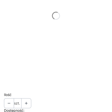
S
S/M
M
M/L
L
XL
2XL
3XL
4XL
5XL
Ilość
szt.
Dostępność: