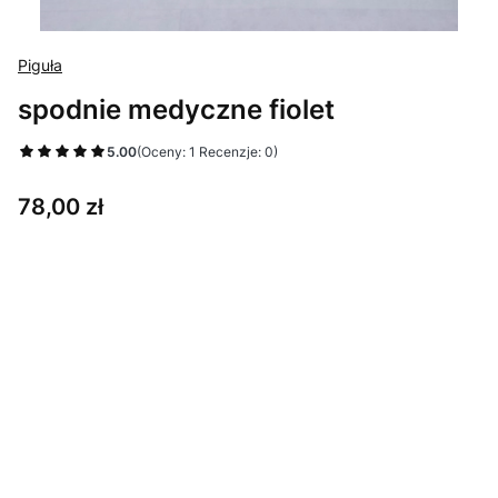
Piguła
spodnie medyczne fiolet
5.00
(Oceny: 1 Recenzje: 0)
Cena
78,00 zł
Wybierz wariant produktu:
Poszczególne warianty mogą różnić się ceną
*
spodnie
3XS
2XS
XS