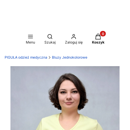
Produkty w koszy
Otwórz wyszukiwarkę
Menu
Szukaj
Zaloguj się
Koszyk
PIGUŁA odzież medyczna
Bluzy Jednokolorowe