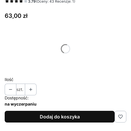
3.79
(Oceny: 43 Recenzje: 1)
Cena
63,00 zł
Wybierz wariant produktu:
Poszczególne warianty mogą różnić się ceną
*
rozmiar
Wybierz
Ilość
szt.
Dostępność:
na wyczerpaniu
Dodaj do koszyka