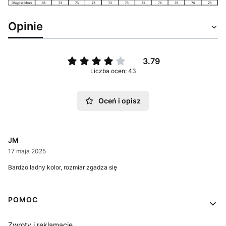
Opinie
3.79
Liczba ocen: 43
Oceń i opisz
JM
17 maja 2025
Bardzo ładny kolor, rozmiar zgadza się
Linki w stopce
POMOC
Zwroty i reklamacje