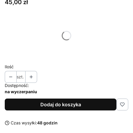
Cena
45,00 zł
Wybierz wariant produktu:
Poszczególne warianty mogą różnić się ceną
*
rozmiar
Wybierz
Ilość
szt.
Dostępność:
na wyczerpaniu
Dodaj do koszyka
Czas wysyłki:
48 godzin