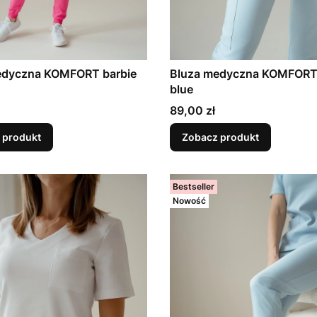
edyczna KOMFORT barbie
Bluza medyczna KOMFORT
blue
Cena
89,00 zł
 produkt
Zobacz produkt
Bestseller
Nowość