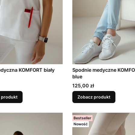
edyczna KOMFORT biały
Spodnie medyczne KOMFO
blue
Cena
125,00 zł
 produkt
Zobacz produkt
Bestseller
Nowość