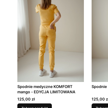
Spodnie medyczne KOMFORT
Spodnie
mango - EDYCJA LIMITOWANA
Cena
Cena
125,00 zł
125,00 z