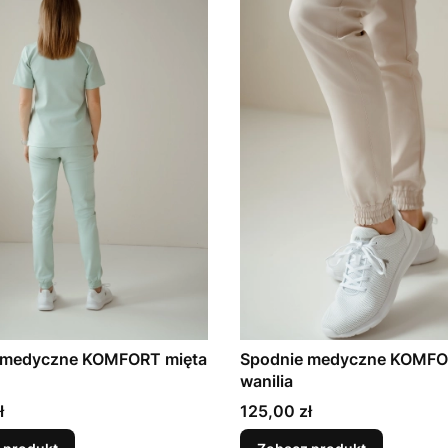
 medyczne KOMFORT mięta
Spodnie medyczne KOMF
wanilia
Cena
ł
125,00 zł