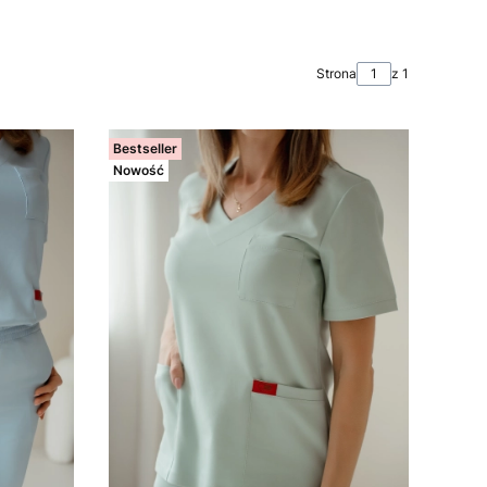
Strona
z 1
Bestseller
Nowość