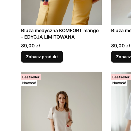
Bluza medyczna KOMFORT mango
Bluza m
- EDYCJA LIMITOWANA
Cena
Cena
89,00 zł
89,00 zł
Zobacz produkt
Zobacz
Bestseller
Bestseller
Nowość
Nowość