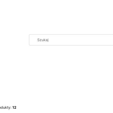
odukty:
12