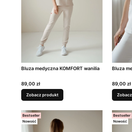
Bluza medyczna KOMFORT wanilia
Bluza m
Cena
Cena
89,00 zł
89,00 zł
Zobacz produkt
Zobacz
Bestseller
Bestseller
Nowość
Nowość