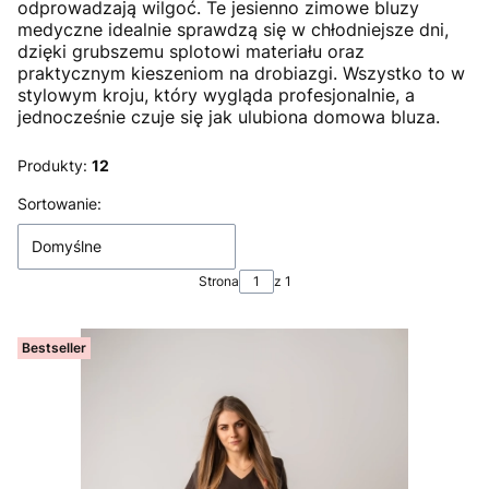
odprowadzają wilgoć. Te jesienno zimowe bluzy
medyczne idealnie sprawdzą się w chłodniejsze dni,
dzięki grubszemu splotowi materiału oraz
praktycznym kieszeniom na drobiazgi. Wszystko to w
stylowym kroju, który wygląda profesjonalnie, a
jednocześnie czuje się jak ulubiona domowa bluza.
Produkty:
12
Lista produktów
Sortowanie:
Domyślne
Strona
z 1
Bestseller