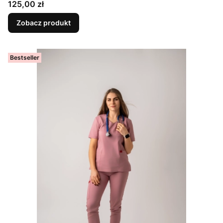
Cena
125,00 zł
Zobacz produkt
Bestseller